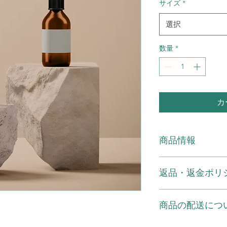
サイズ
*
選択
数量
*
カ
商品情報
商品の詳細を入力し
返品・返金ポリ
明に加え、商品の特
しましょう。
返品・返金ポリシー
商品の配送につ
満足しなかった場合
の手順などを説明し
顧客からの信頼を獲
配送地域、料金、所