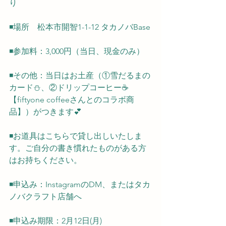
り
◾️場所　松本市開智1-1-12 タカノバBase
◾️参加料：3,000円（当日、現金のみ）
◾️その他：当日はお土産（①雪だるまの
カード⛄️、②ドリップコーヒー☕️
【fiftyone coffeeさんとのコラボ商
品】）がつきます💕
◾️お道具はこちらで貸し出しいたしま
す。ご自分の書き慣れたものがある方
はお持ちください。
◾️申込み：InstagramのDM、またはタカ
ノバクラフト店舗へ
◾️申込み期限：2月12日(月)