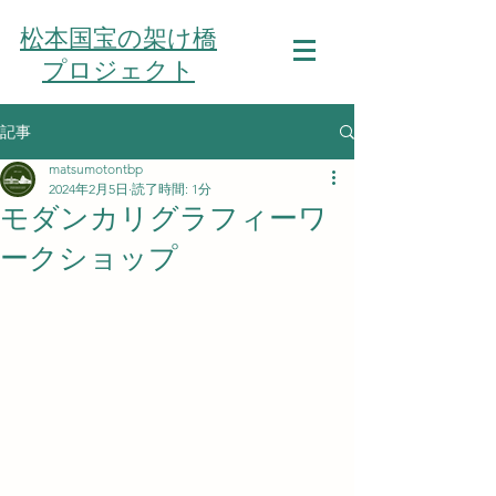
松本国宝の架け橋
プロジェクト
記事
matsumotontbp
2024年2月5日
読了時間: 1分
モダンカリグラフィーワ
ークショップ