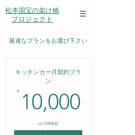
松本国宝の架け橋
プロジェクト
最適なプランをお選び下さい
キッチンカー月契約プラ
ン
10,0
￥
10,000
6か月間有効