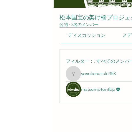
松本国宝の架け橋プロジェ
公開
·
2名のメンバー
ディスカッション
メデ
フィルター：:
すべてのメンバ
yosukesuzuki353
yosukesuzuki353
matsumotontbp